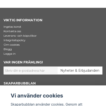
VIKTIG INFORMATION
Ingelas konst
Kontakta oss
Leverans- och köpvillkor
Integritetspolicy
Om cookies
Blogg
Logga in
VAR INGEN FRÄMLING!
Nyheter & Erbjudanden
SKAPARBUBBLAN
Jag som står bakom Skaparbubblan heter Ingela Dahlgren. Jag är
konstnär, grafisk designer och marknadsförare. Här inne i shoppen säljer
Vi använder cookies
jag konstnärsmaterial – Bara väl beprövade favoriter som jag själv väljer
att använda i mitt skapande. Här finns också min egen konst samlad.
Shoppen är en del av www.skaparbubblan.se. Skaparbubblan i sin
Skaparbubblan använder cookies. Genom att