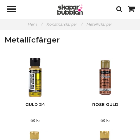
Hem
/
Konstnärsfärger
/
Metallicfärger
Metallicfärger
GULD 24
ROSE GULD
69 kr
69 kr