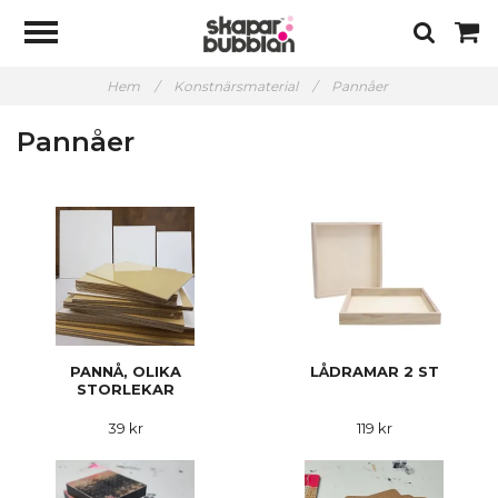
Hem
/
Konstnärsmaterial
/
Pannåer
Pannåer
PANNÅ, OLIKA
LÅDRAMAR 2 ST
STORLEKAR
39 kr
119 kr