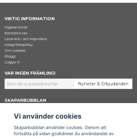
VIKTIG INFORMATION
Ingelas konst
Kontakta oss
Leverans- och köpvillkor
Integritetspolicy
Om cookies
Blogg
Logga in
VAR INGEN FRÄMLING!
Nyheter & Erbjudanden
SKAPARBUBBLAN
Jag som står bakom Skaparbubblan heter Ingela Dahlgren. Jag är
konstnär, grafisk designer och marknadsförare. Här inne i shoppen säljer
Vi använder cookies
jag konstnärsmaterial – Bara väl beprövade favoriter som jag själv väljer
att använda i mitt skapande. Här finns också min egen konst samlad.
Shoppen är en del av www.skaparbubblan.se. Skaparbubblan i sin
Skaparbubblan använder cookies. Genom att
helhet är en plattform, en källa till kunskap och inspiration för dig som
fortsätta på sidan godkänner du användandet av
vill få ut mer av ditt konstnärskap.