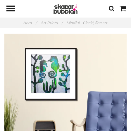
Hem
/
Art Prints
/
Mindful - Gicclé, fine art