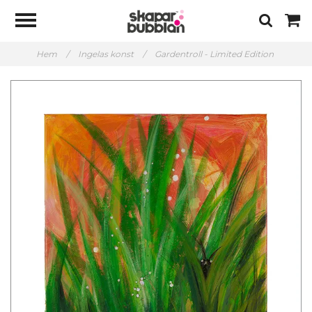
Hem
/
Ingelas konst
/
Gardentroll - Limited Edition