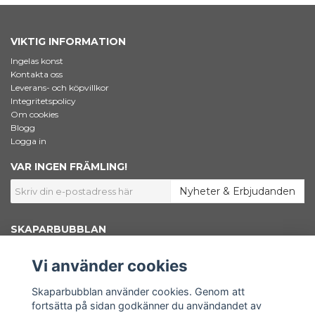
VIKTIG INFORMATION
Ingelas konst
Kontakta oss
Leverans- och köpvillkor
Integritetspolicy
Om cookies
Blogg
Logga in
VAR INGEN FRÄMLING!
Nyheter & Erbjudanden
SKAPARBUBBLAN
Jag som står bakom Skaparbubblan heter Ingela Dahlgren. Jag är
konstnär, grafisk designer och marknadsförare. Här inne i shoppen säljer
Vi använder cookies
jag konstnärsmaterial – Bara väl beprövade favoriter som jag själv väljer
att använda i mitt skapande. Här finns också min egen konst samlad.
Shoppen är en del av www.skaparbubblan.se. Skaparbubblan i sin
Skaparbubblan använder cookies. Genom att
helhet är en plattform, en källa till kunskap och inspiration för dig som
fortsätta på sidan godkänner du användandet av
vill få ut mer av ditt konstnärskap.