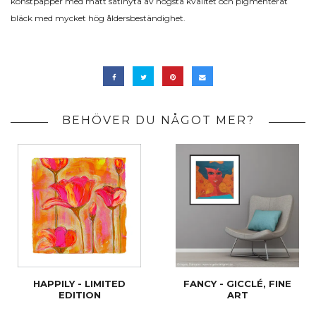
konstpapper med matt satinyta av högsta kvalitet och pigmenterat
bläck med mycket hög åldersbeständighet.
BEHÖVER DU NÅGOT MER?
HAPPILY - LIMITED
FANCY - GICCLÉ, FINE
EDITION
ART