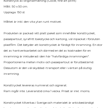
Konsttryck av originalmålning (Gicclé, fine art print)
Mått: 50 x 50 cm.
Upplaga: 150 st
Måttet är inkl. den vita ytan runt motivet.
Produkten är packad i ett platt paket som innehåller konsttrycket,
passepartout, syrafritt bakstycke och kartong, väl inpackat i försluten
plastfilm. Det betyder att konsttrycket är färdigt för inramning. En stor
det av hantverksarbetet och därmed en del av kostnaden för en
inramning är inkluderad i den här "halvfärdiga inramningen".
Proportionerna mellan motiv och passepartout är förutbestämd.
Dessutom är den väl skyddad i transport eller i väntan på slutlig
inramning.
Konsttrycket levereras numrerat och signerat.
Ram ingår inte. Leveranstid cirka 1 vecka. Priset är inkl. moms.
Konsttrycket tillverkas i Sverige och materialet är arkivbeständigt