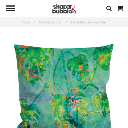
Hem
/
Ingelas konst
/
Monstera stor kudde