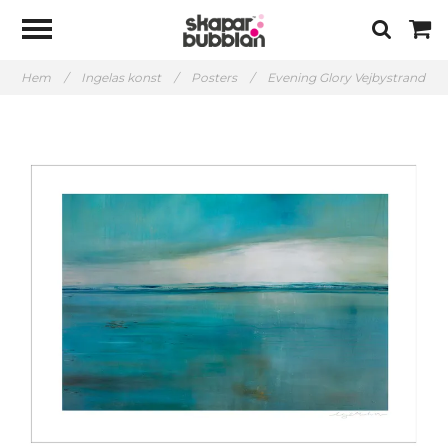
Hem
/
Ingelas konst
/
Posters
/
Evening Glory Vejbystrand