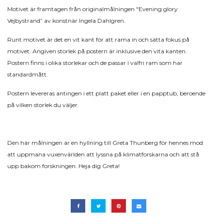
Motivet är framtagen från originalmålningen "Evening glory
Vejbystrand” av konstnär Ingela Dahlgren.
Runt motivet är det en vit kant för att rama in och sätta fokus på
motivet. Angiven storlek på postern är inklusive den vita kanten.
Postern finns i olika storlekar och de passar i valfri ram som har
standardmått.
Postern levereras antingen i ett platt paket eller i en papptub, beroende
på vilken storlek du väljer.
Den här målningen är en hyllning till Greta Thunberg för hennes mod
att uppmana vuxenvärlden att lyssna på klimatforskarna och att stå
upp bakom forskningen. Heja dig Greta!