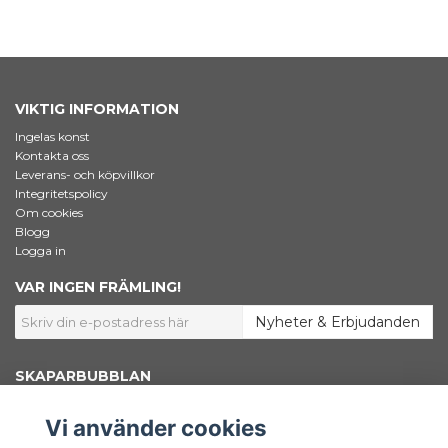
VIKTIG INFORMATION
Ingelas konst
Kontakta oss
Leverans- och köpvillkor
Integritetspolicy
Om cookies
Blogg
Logga in
VAR INGEN FRÄMLING!
Nyheter & Erbjudanden
SKAPARBUBBLAN
Jag som står bakom Skaparbubblan heter Ingela Dahlgren. Jag är
konstnär, grafisk designer och marknadsförare. Här inne i shoppen säljer
Vi använder cookies
jag konstnärsmaterial – Bara väl beprövade favoriter som jag själv väljer
att använda i mitt skapande. Här finns också min egen konst samlad.