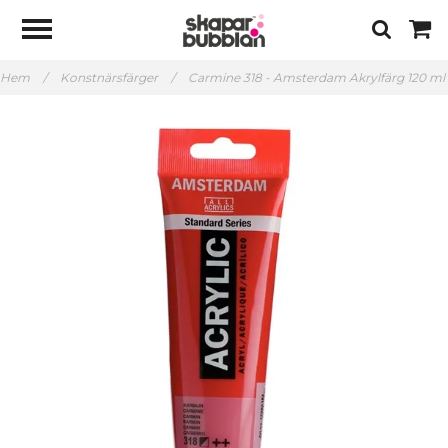
Hem
/
Konstnärsfärger
/
Carmine 318 - Amsterdam Akrylfärg 120 ml