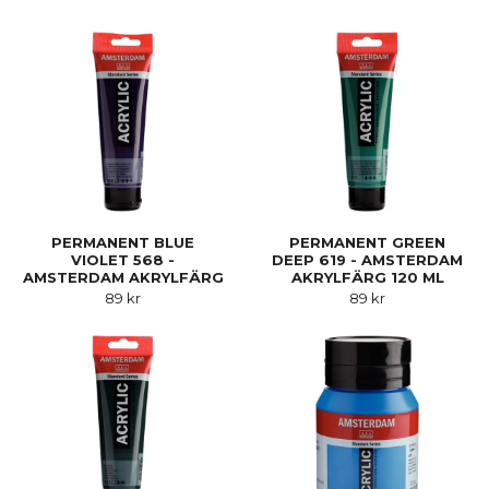
PERMANENT BLUE
PERMANENT GREEN
VIOLET 568 -
DEEP 619 - AMSTERDAM
AMSTERDAM AKRYLFÄRG
AKRYLFÄRG 120 ML
120 ML
89 kr
89 kr