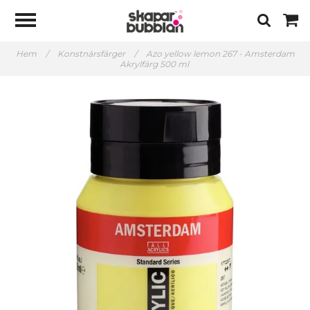
Hem
/
Konstnärsfärger
/
Azo yellow lemon 267 - Amsterdam
Akrylfärg 500 ml