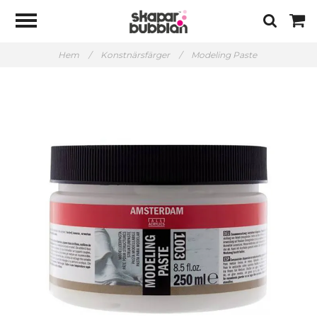
Hem
/
Konstnärsfärger
/
Modeling Paste