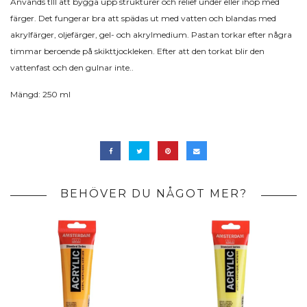
Används tlll att bygga upp strukturer och relief under eller ihop med
färger. Det fungerar bra att spädas ut med vatten och blandas med
akrylfärger, oljefärger, gel- och akrylmedium. Pastan torkar efter några
timmar beroende på skikttjockleken. Efter att den torkat blir den
vattenfast och den gulnar inte..
Mängd: 250 ml
BEHÖVER DU NÅGOT MER?