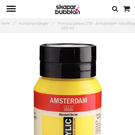
Hem
/
Konstnärsfärger
/
Primary yellow 275 - Amsterdam Akrylfärg
500 ml