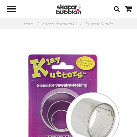
Hem
/
Konstnärsmaterial
/
Formar Runda