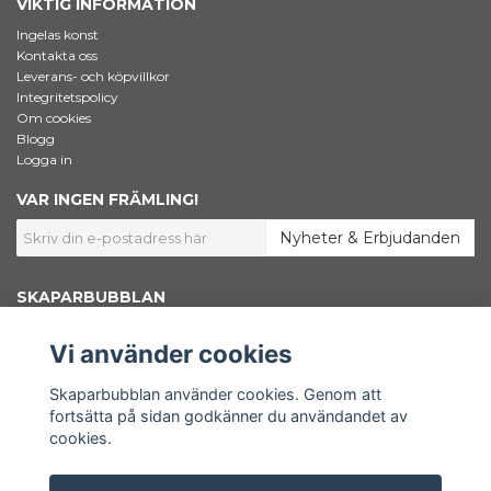
VIKTIG INFORMATION
Ingelas konst
Kontakta oss
Leverans- och köpvillkor
Integritetspolicy
Om cookies
Blogg
Logga in
VAR INGEN FRÄMLING!
Nyheter & Erbjudanden
SKAPARBUBBLAN
Jag som står bakom Skaparbubblan heter Ingela Dahlgren. Jag är
konstnär, grafisk designer och marknadsförare. Här inne i shoppen säljer
Vi använder cookies
jag konstnärsmaterial – Bara väl beprövade favoriter som jag själv väljer
att använda i mitt skapande. Här finns också min egen konst samlad.
Shoppen är en del av www.skaparbubblan.se. Skaparbubblan i sin
Skaparbubblan använder cookies. Genom att
helhet är en plattform, en källa till kunskap och inspiration för dig som
fortsätta på sidan godkänner du användandet av
vill få ut mer av ditt konstnärskap.
cookies.