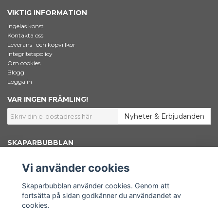
VIKTIG INFORMATION
Ingelas konst
Kontakta oss
Leverans- och köpvillkor
Integritetspolicy
Om cookies
Blogg
Logga in
VAR INGEN FRÄMLING!
Nyheter & Erbjudanden
SKAPARBUBBLAN
Jag som står bakom Skaparbubblan heter Ingela Dahlgren. Jag är
konstnär, grafisk designer och marknadsförare. Här inne i shoppen säljer
Vi använder cookies
jag konstnärsmaterial – Bara väl beprövade favoriter som jag själv väljer
att använda i mitt skapande. Här finns också min egen konst samlad.
Shoppen är en del av www.skaparbubblan.se. Skaparbubblan i sin
Skaparbubblan använder cookies. Genom att
helhet är en plattform, en källa till kunskap och inspiration för dig som
fortsätta på sidan godkänner du användandet av
vill få ut mer av ditt konstnärskap.
cookies.