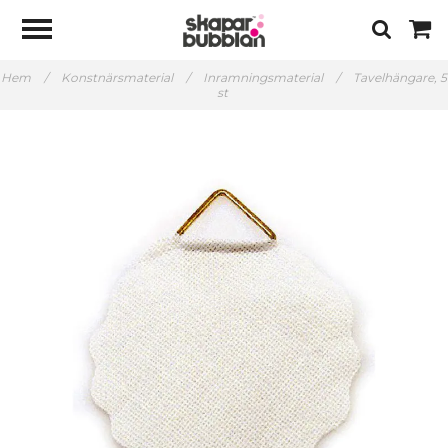
Hem
/
Konstnärsmaterial
/
Inramningsmaterial
/
Tavelhängare, 5
st