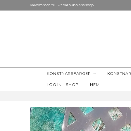
Välkommen till Skaparbubblans shop!
KONSTNÄRSFÄRGER
KONSTNÄR
LOG IN - SHOP
HEM