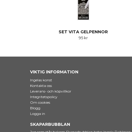
SET VITA GELPENNOR
95 kr
VIKTIG INFORMATION
Ingelas konst
Kontakta oss
Leverans- och köpvillkor
Integritetspolicy
Om cookies
Blogg
Logga in
SKAPARBUBBLAN
Jag som står bakom Skaparbubblan heter Ingela Dahlgren. Ja