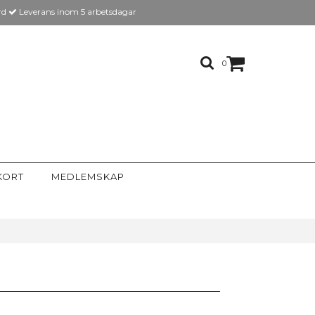
rd
Leverans inom 5 arbetsdagar
0
KORT
MEDLEMSKAP