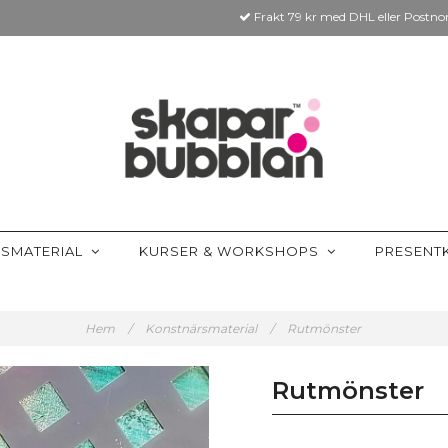
Frakt 79 kr med DHL eller Postno
SMATERIAL
KURSER & WORKSHOPS
PRESENT
Hem
/
Konstnärsmaterial
/
Rutmönster
Rutmönster