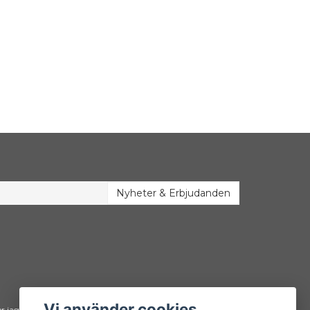
Nyheter & Erbjudanden
Vi använder cookies
r jag konstnärsmaterial – Bara väl beprövade favoriter som