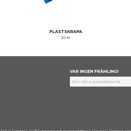
PLASTSKRAPA
20 kr
VAR INGEN FRÄMLING!
g är konstnär, grafisk designer och marknadsförare. Här inne i shoppen sälje