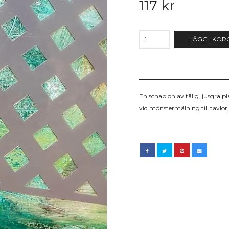
117 kr
LÄGG I KOR
En schablon av tålig ljusgrå p
vid mönstermålning till tavlor