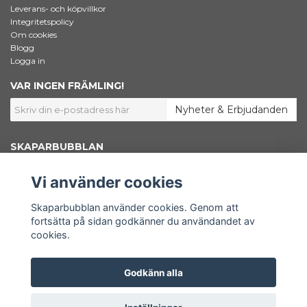
Leverans- och köpvillkor
Integritetspolicy
Om cookies
Blogg
Logga in
VAR INGEN FRÄMLING!
Nyheter & Erbjudanden
SKAPARBUBBLAN
Jag som står bakom Skaparbubblan heter Ingela Dahlgren. Jag är
konstnär, grafisk designer och marknadsförare. Här inne i shoppen säljer
Vi använder cookies
jag konstnärsmaterial – Bara väl beprövade favoriter som jag själv väljer
att använda i mitt skapande. Här finns också min egen konst samlad.
Shoppen är en del av www.skaparbubblan.se. Skaparbubblan i sin
Skaparbubblan använder cookies. Genom att
helhet är en plattform, en källa till kunskap och inspiration för dig som
fortsätta på sidan godkänner du användandet av
vill få ut mer av ditt konstnärskap.
cookies.
Godkänn alla