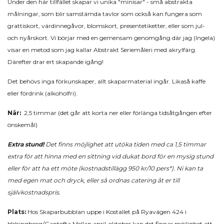
Under den här tillfället skapar vi unika "minisar" - små abstrakta
målningar, som blir samstämda tavlor som också kan fungera som
grattiskort, värdinnegåvor, blomskort, presentetiketter, eller som jul-
och nyårskort. Vi börjar med en gemensam genomgång där jag (Ingela)
visar en metod som jag kallar Abstrakt Seriemåleri med akrylfärg.
Därefter drar ert skapande igång!
Det behövs inga f
örkunskaper, allt skaparmaterial ingår. Likaså kaffe
eller fördrink (alkoholfri).
När:
2,5 timmar (det går att korta ner eller förlänga tidsåtgången efter
önskemål)
Extra stund!
Det finns möjlighet att utöka tiden med ca 1,5 timmar
extra för att hinna
med en sittning vid dukat bord för en mysig stund
eller för att ha ett möte (kostnadstillägg 950 kr/10 pers*).
Ni kan ta
med egen mat och dryck, eller så ordnas catering åt er till
självkostnadspris.
Plats:
Hos Skaparbubblan uppe i Kostallet på Ryavägen 424 i
Helsingborg/Gantofta.Mellan april-oktober kan det finnas möjlighet att