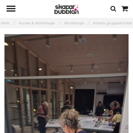
Hem
/
Kurser & Workshops
/
Workshops
/
Kreativ gruppaktivitet