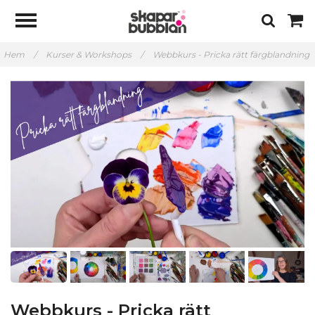
Hem
/
Kurser & Workshops
/
Webbkurs - Pricka rätt färgblandning
Webbkurs - Pricka rätt