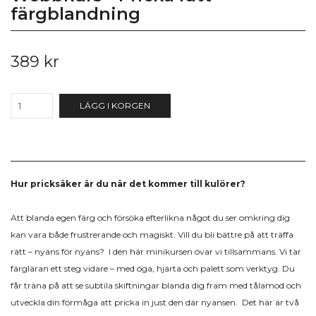
färgblandning
389 kr
LÄGG I KORGEN
Hur pricksäker är du när det kommer till kulörer?
Att blanda egen färg och försöka efterlikna något du ser omkring dig
kan vara både frustrerande och magiskt. Vill du bli bättre på att träffa
rätt – nyans för nyans? I den här minikursen övar vi tillsammans. Vi tar
färgläran ett steg vidare – med öga, hjärta och palett som verktyg. Du
får träna på att se subtila skiftningar blanda dig fram med tålamod och
utveckla din förmåga att pricka in just den där nyansen.
Det här är två