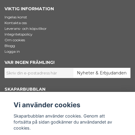
VIKTIG INFORMATION
Ingelas konst
Kontakta oss
Leverans- och köpvillkor
Integritetspolicy
Om cookies
Blogg
Logga in
VAR INGEN FRÄMLING!
Nyheter & Erbjudanden
SKAPARBUBBLAN
Jag som står bakom Skaparbubblan heter Ingela Dahlgren. Jag är
konstnär, grafisk designer och marknadsförare. Här inne i shoppen säljer
Vi använder cookies
jag konstnärsmaterial – Bara väl beprövade favoriter som jag själv väljer
att använda i mitt skapande. Här finns också min egen konst samlad.
Shoppen är en del av www.skaparbubblan.se. Skaparbubblan i sin
Skaparbubblan använder cookies. Genom att
helhet är en plattform, en källa till kunskap och inspiration för dig som
fortsätta på sidan godkänner du användandet av
vill få ut mer av ditt konstnärskap.
cookies.