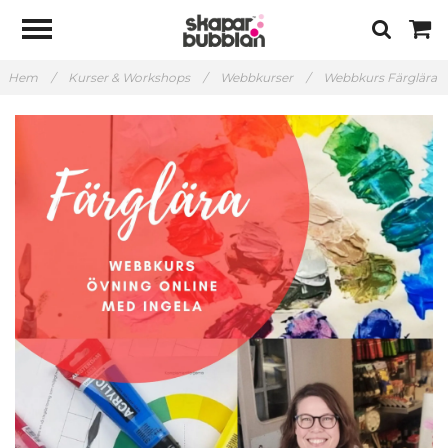
Hem
/
Kurser & Workshops
/
Webbkurser
/
Webbkurs Färglära