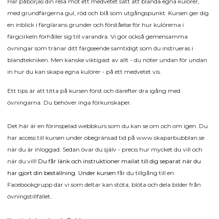
Här påbörjas din resa mot ett medvetet sätt att blanda egna kulörer,
med grundfärgerna gul, röd och blå som utgångspunkt. Kursen ger dig
en inblick i färglärans grunder och förståelse för hur kulörerna i
färgcirkeln förhåller sig till varandra. Vi gör också gemensamma
övningar som tränar ditt färgseende samtidigt som du instrueras i
blandtekniken. Men kanske viktigast av allt - du nöter undan för undan
in hur du kan skapa egna kulörer - på ett medvetet vis.
Ett tips är att titta på kursen först och därefter dra igång med
övningarna. Du behöver inga förkunskaper.
Det här är en förinspelad webbkurs som du kan se om och om igen. Du
har access till kursen under obegränsad tid på www.skaparbubblan.se
när du är inloggad. Sedan övar du själv - precis hur mycket du vill och
när du vill!
Du får länk och instruktioner mailat till dig separat när du
har gjort din beställning. Under kursen
får du tillgång till en
Facebookgrupp där vi som deltar kan stöta, blöta och dela bilder från
övningstillfället.