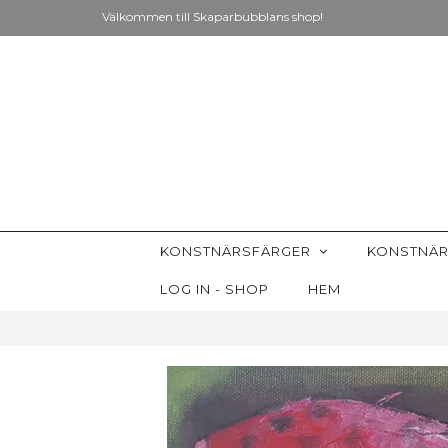
Välkommen till Skaparbubblans shop!
KONSTNÄRSFÄRGER
KONSTNÄR
LOG IN - SHOP
HEM