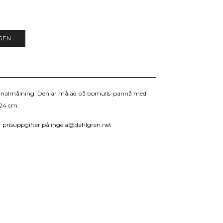
GEN
ginalmålning. Den är målad på bomulls-pannå med
 24 cm.
r prisuppgifter på
ingela@dahlgren.net