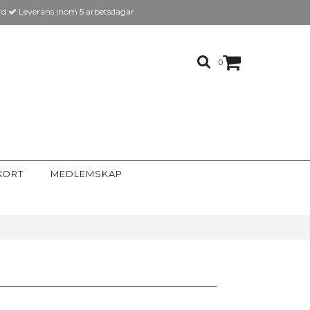
rd
Leverans inom 5 arbetsdagar
0
KORT
MEDLEMSKAP