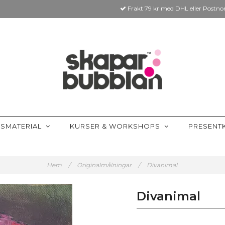
Frakt 79 kr med DHL eller Postno
SMATERIAL
KURSER & WORKSHOPS
PRESENT
Hem
/
Originalmålningar
/
Divanimal
Divanimal