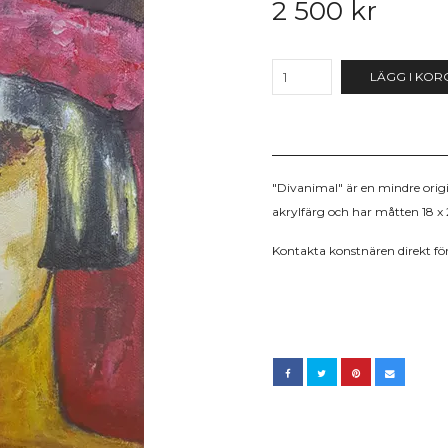
2 500 kr
LÄGG I KOR
"Divanimal" är en mindre ori
akrylfärg och har måtten 18 x
Kontakta konstnären direkt fö