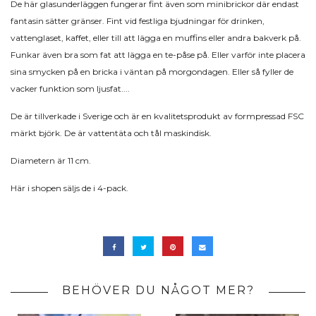
De här glasunderläggen fungerar fint även som minibrickor där endast
fantasin sätter gränser. Fint vid festliga bjudningar för drinken,
vattenglaset, kaffet, eller till att lägga en muffins eller andra bakverk på.
Funkar även bra som fat att lägga en te-påse på. Eller varför inte placera
sina smycken på en bricka i väntan på morgondagen. Eller så fyller de
vacker funktion som ljusfat....
De är tillverkade i Sverige och är en kvalitetsprodukt av formpressad FSC
märkt björk. De är vattentäta och
tål maskindisk.
Diametern är 11 cm.
Här i shopen säljs de i 4-pack.
BEHÖVER DU NÅGOT MER?