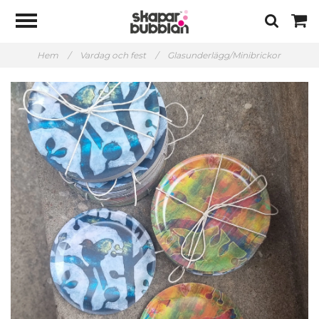
Hem
/
Vardag och fest
/
Glasunderlägg/Minibrickor