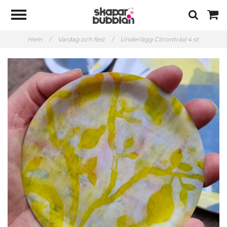
Hem
/
Vardag och fest
/
Underlägg Citronträd 4 st