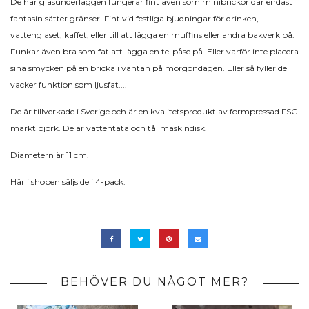
De här glasunderläggen fungerar fint även som minibrickor där endast
fantasin sätter gränser. Fint vid festliga bjudningar för drinken,
vattenglaset, kaffet, eller till att lägga en muffins eller andra bakverk på.
Funkar även bra som fat att lägga en te-påse på. Eller varför inte placera
sina smycken på en bricka i väntan på morgondagen. Eller så fyller de
vacker funktion som ljusfat....
De är tillverkade i Sverige och är en kvalitetsprodukt av formpressad FSC
märkt björk. De är vattentäta och
tål maskindisk.
Diametern är 11 cm.
Här i shopen säljs de i 4-pack.
BEHÖVER DU NÅGOT MER?