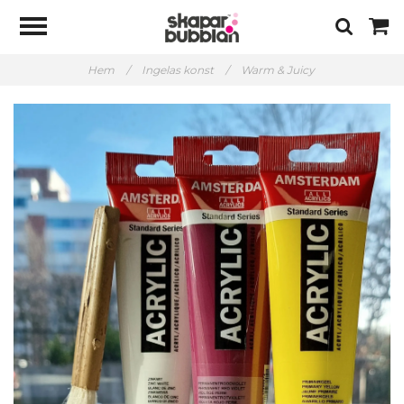
Hem
/
Ingelas konst
/
Warm & Juicy