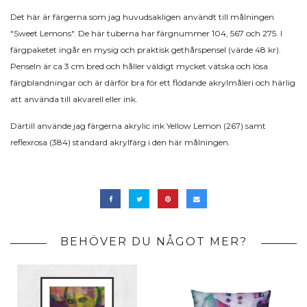
Det här är färgerna som jag huvudsakligen användt till målningen
"Sweet Lemons". De här tuberna har färgnummer 104, 567 och 275. I
färgpaketet ingår en mysig och praktisk gethårspensel (värde 48 kr).
Penseln är ca 3 cm bred och håller väldigt mycket vätska och lösa
färgblandningar och är därför bra för ett flödande akrylmåleri och härlig
att använda till akvarell eller ink.
Därtill använde jag färgerna akrylic ink Yellow Lemon (267) samt
reflexrosa (384) standard akrylfärg i den här målningen.
BEHÖVER DU NÅGOT MER?