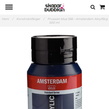
Hem
/
Konstnärsfärger
/
Prussian blue 566 - Amsterdam Akrylfärg
500 ml