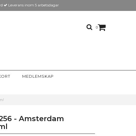
rd
Leverans inom 5 arbetsdagar
0
KORT
MEDLEMSKAP
 ml
 256 - Amsterdam
ml