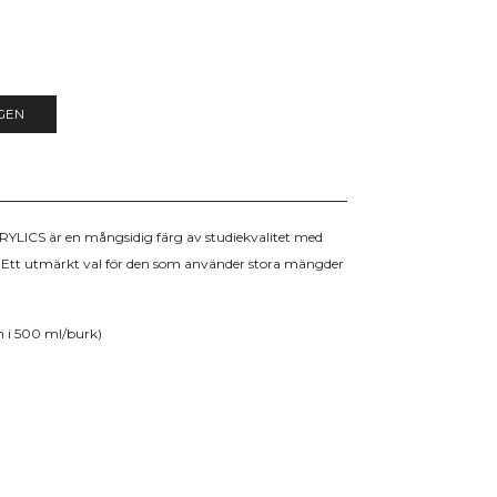
GEN
S är en mångsidig färg av studiekvalitet med
 Ett utmärkt val för den som använder stora mängder
n i 500 ml/burk)