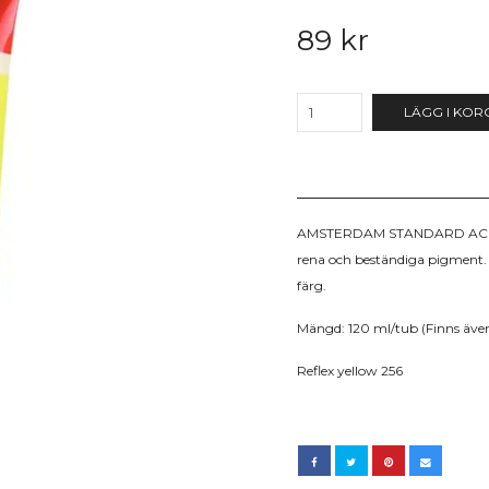
89 kr
LÄGG I KOR
AMSTERDAM STANDARD ACRYLIC
rena och beständiga pigment.
färg.
Mängd: 120 ml/tub (Finns äve
Reflex yellow 256