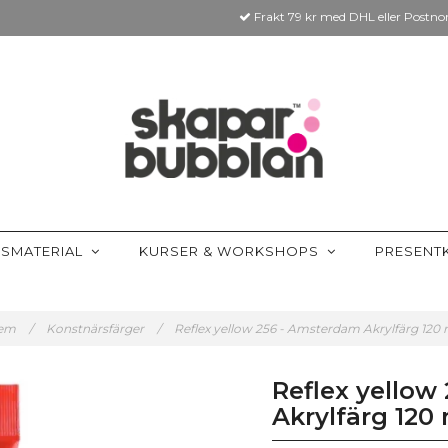
Frakt 79 kr med DHL eller Postno
SMATERIAL
KURSER & WORKSHOPS
PRESENT
em
/
Konstnärsfärger
/
Reflex yellow 256 - Amsterdam Akrylfärg 120
Reflex yellow
Akrylfärg 120 