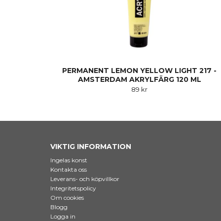
PERMANENT LEMON YELLOW LIGHT 217 -
AMSTERDAM AKRYLFÄRG 120 ML
89 kr
VIKTIG INFORMATION
Ingelas konst
Kontakta oss
Leverans- och köpvillkor
Integritetspolicy
Om cookies
Blogg
Logga in