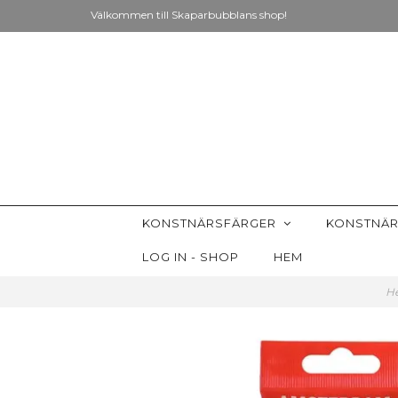
Välkommen till Skaparbubblans shop!
KONSTNÄRSFÄRGER
KONSTNÄR
LOG IN - SHOP
HEM
H