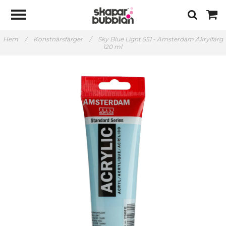
Hem
/
Konstnärsfärger
/
Sky Blue Light 551 - Amsterdam Akrylfärg
120 ml