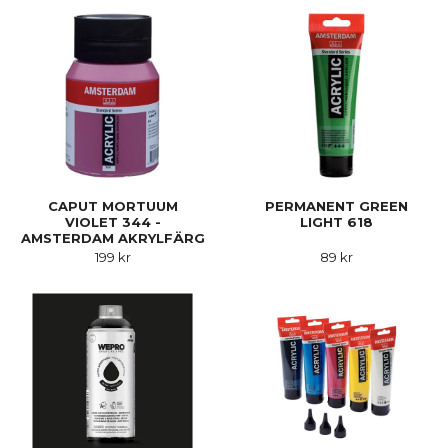
CAPUT MORTUUM
PERMANENT GREEN
VIOLET 344 -
LIGHT 618
AMSTERDAM AKRYLFÄRG
500 ML
199 kr
89 kr