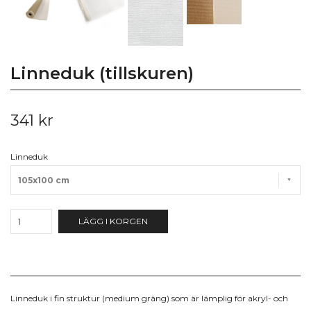
Linneduk (tillskuren)
341 kr
Linneduk
105x100 cm
LÄGG I KORGEN
Linneduk i fin struktur (medium gräng) som är lämplig för akryl- och