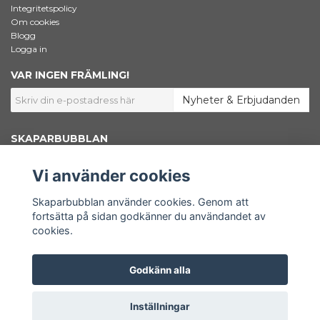
Integritetspolicy
Om cookies
Blogg
Logga in
VAR INGEN FRÄMLING!
Nyheter & Erbjudanden
SKAPARBUBBLAN
Jag som står bakom Skaparbubblan heter Ingela Dahlgren. Jag är
konstnär, grafisk designer och marknadsförare. Här inne i shoppen säljer
Vi använder cookies
jag konstnärsmaterial – Bara väl beprövade favoriter som jag själv väljer
att använda i mitt skapande. Här finns också min egen konst samlad.
Shoppen är en del av www.skaparbubblan.se. Skaparbubblan i sin
Skaparbubblan använder cookies. Genom att
helhet är en plattform, en källa till kunskap och inspiration för dig som
fortsätta på sidan godkänner du användandet av
vill få ut mer av ditt konstnärskap.
cookies.
Godkänn alla
© Copyright Skaparbubblan
Inställningar
Powered by Quickbutik