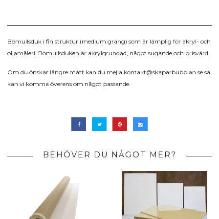
Bomullsduk i fin struktur (medium gräng) som är lämplig för akryl- och
oljamåleri. Bomullsduken är akrylgrundad, något sugande och prisvärd.
Om du önskar längre mått kan du mejla
kontakt@skaparbubblan.se
så
kan vi komma överens om något passande.
BEHÖVER DU NÅGOT MER?