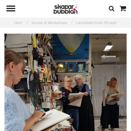
Hem
/
Kurser & Workshops
/
Lärarledd Kroki 30 sept