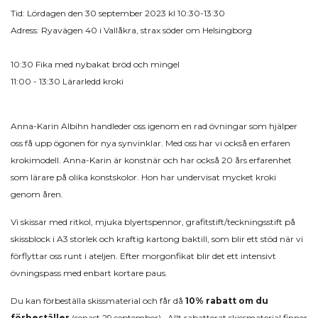
Tid: Lördagen den 30 september 2023 kl 10:30-13:30
Adress: Ryavägen 40 i Vallåkra, strax söder om Helsingborg
10:30 Fika med nybakat bröd och mingel
11:00 - 13:30 Lärarledd kroki
Anna-Karin Albihn handleder oss igenom en rad övningar som hjälper
oss få upp ögonen för nya synvinklar. Med oss har vi också en erfaren
krokimodell. Anna-Karin är konstnär och har också 20 års erfarenhet
som lärare på olika konstskolor. Hon har undervisat mycket kroki
genom åren.
Vi skissar med ritkol, mjuka blyertspennor, grafitstift/teckningsstift på
skissblock i A3 storlek och kraftig kartong baktill, som blir ett stöd när vi
förflyttar oss runt i ateljen. Efter morgonfikat blir det ett intensivt
övningspass med enbart kortare paus.
Du kan förbeställa skissmaterial och får då
10% rabatt om du
förbeställer
(senast 29 september).
Allt rabatterat skissmaterial finner